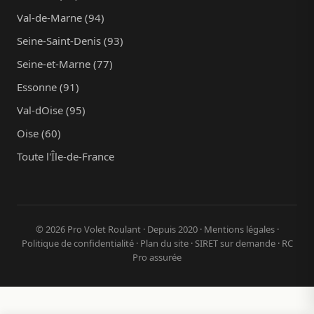
Val-de-Marne (94)
Seine-Saint-Denis (93)
Seine-et-Marne (77)
Essonne (91)
Val-dOise (95)
Oise (60)
Toute l'Île-de-France
© 2026 Pro Volet Roulant · Depuis 2020 ·
Mentions légales
·
Politique de confidentialité
·
Plan du site
· SIRET sur demande · RC
Pro assurée