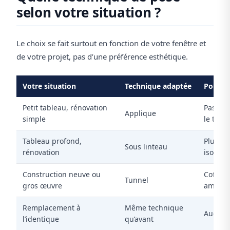
selon votre situation ?
Le choix se fait surtout en fonction de votre fenêtre et
de votre projet, pas d’une préférence esthétique.
Votre situation
Technique adaptée
Pourqu
Petit tableau, rénovation
Pas bes
Applique
simple
le tabl
Tableau profond,
Plus di
Sous linteau
rénovation
isolatio
Construction neuve ou
Coffre 
Tunnel
gros œuvre
amont
Remplacement à
Même technique
Aucune 
l’identique
qu’avant