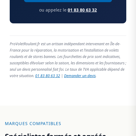
ou appelez le
01 83 80 63 32
ProVoletRoulant.fr est un artisan indépendant intervenant en Île-de-
France pour la réparation, la motorisation et l’installation de volets
roulants et de stores bannes. Les fourchettes de prix sont indicatives,
susceptibles d’évoluer selon la saison, les dimensions et les fournisseurs ;
seul un devis personnalisé fait foi. Le taux de TVA applicable dépend de
votre situation.
01 83 80 63 32
|
Demander un devis
.
MARQUES COMPATIBLES