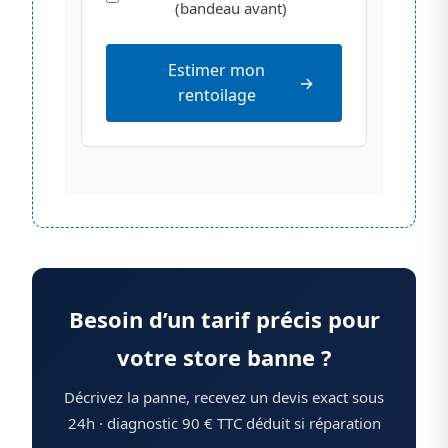
(bandeau avant)
Estimer mon
rentoilage
Besoin d’un tarif précis pour
votre store banne ?
Décrivez la panne, recevez un devis exact sous
24h · diagnostic 90 € TTC déduit si réparation