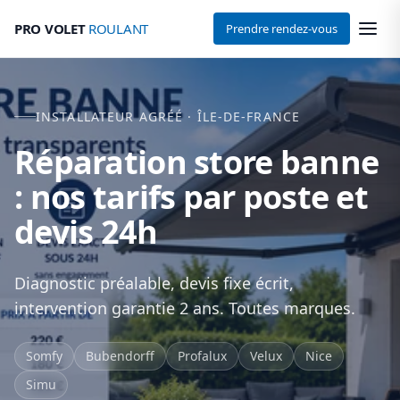
PRO VOLET
ROULANT
Prendre rendez-vous
INSTALLATEUR AGRÉÉ · ÎLE-DE-FRANCE
Réparation store banne
: nos tarifs par poste et
devis 24h
Diagnostic préalable, devis fixe écrit,
intervention garantie 2 ans. Toutes marques.
Somfy
Bubendorff
Profalux
Velux
Nice
Simu