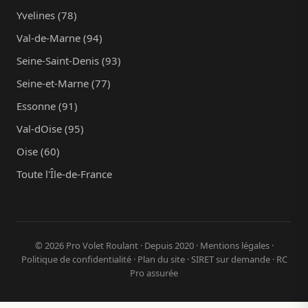
Yvelines (78)
Val-de-Marne (94)
Seine-Saint-Denis (93)
Seine-et-Marne (77)
Essonne (91)
Val-dOise (95)
Oise (60)
Toute l'Île-de-France
© 2026 Pro Volet Roulant · Depuis 2020 ·
Mentions légales
·
Politique de confidentialité
·
Plan du site
· SIRET sur demande · RC
Pro assurée