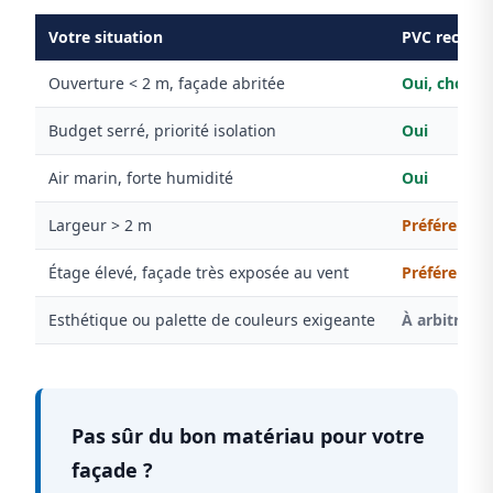
Votre situation
PVC recom
Ouverture < 2 m, façade abritée
Oui, choix i
Budget serré, priorité isolation
Oui
Air marin, forte humidité
Oui
Largeur > 2 m
Préférer plu
Étage élevé, façade très exposée au vent
Préférer plu
Esthétique ou palette de couleurs exigeante
À arbitrer
Pas sûr du bon matériau pour votre
façade ?